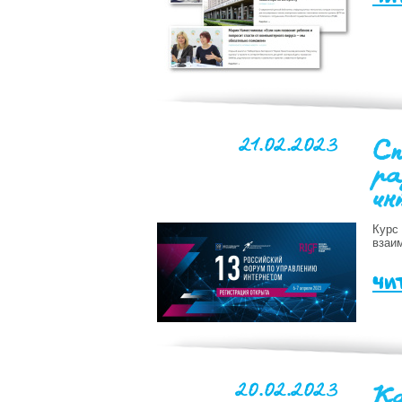
21.02.2023
Сп
ра
ин
Курс 
взаи
чи
20.02.2023
Ка