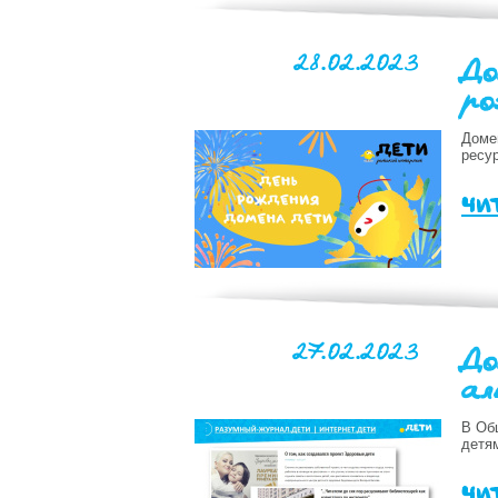
28.02.2023
До
ро
Доме
ресур
чи
27.02.2023
До
ал
В Об
детя
чи