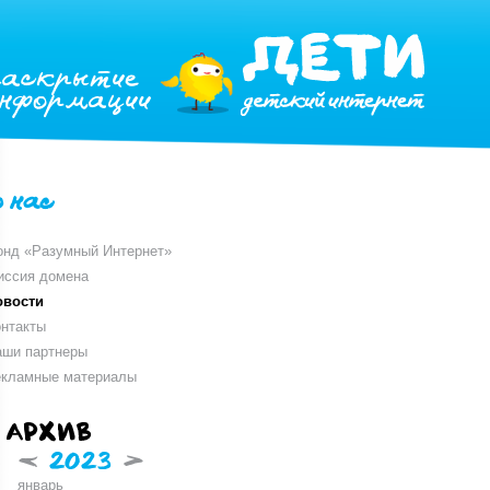
раскрытие
информации
о нас
онд «Разумный Интернет»
иссия домена
овости
нтакты
аши партнеры
екламные материалы
Архив
<
2023
>
январь