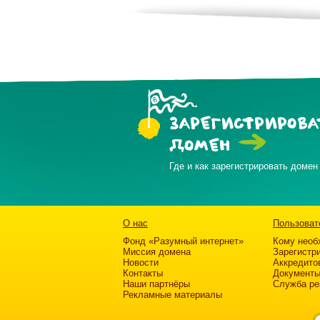
ЗАРЕГИСТРИРОВА
ДОМЕН
Где и как зарегистрировать домен
О нас
Пользоват
Фонд «Разумный интернет»
Кому необ
Миссия домена
Зарегистр
Новости
Аккредито
Контакты
Документ
Наши партнёры
Служба ре
Рекламные материалы