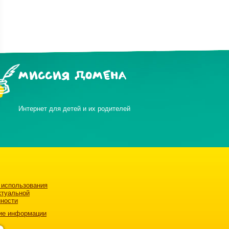
МИССИЯ ДОМЕНА
Интернет для детей и их родителей
 использования
ктуальной
нности
ие информации