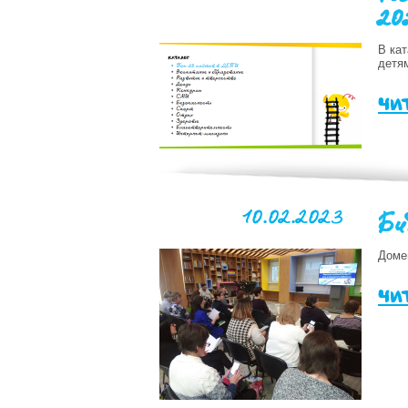
20
В ка
детя
чи
10.02.2023
Би
Доме
чи