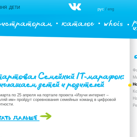
НЯ .ДЕТИ
рус
/ eng
гистраторам
каталог
whois
Ф
артовал Семейный IT-марафон:
М
иглашаем детей и родителей
Н
Ко
марта по 25 апреля на портале проекта «Изучи интернет –
Н
вляй им» пройдут соревнования семейных команд в цифровой
тности.
Р
тать дальше