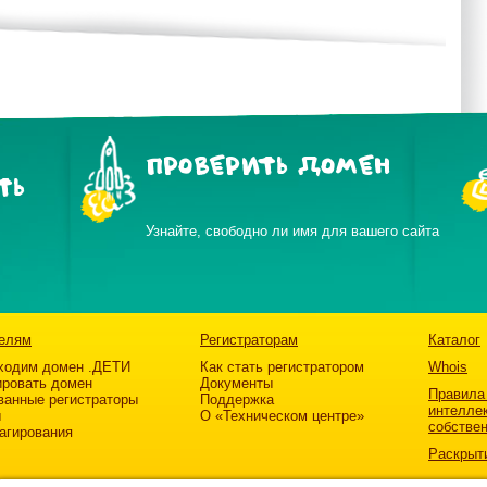
ПРОВЕРИТЬ ДОМЕН
ТЬ
Узнайте, свободно ли имя для вашего сайта
елям
Регистраторам
Каталог
ходим домен .ДЕТИ
Как стать регистратором
Whois
ировать домен
Документы
Правила
ванные регистраторы
Поддержка
интелле
ы
О «Техническом центре»
собстве
агирования
Раскрыт