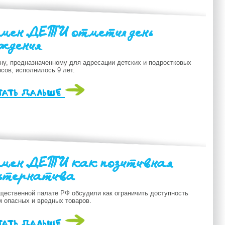
мен .ДЕТИ отметил день
ждения
ну, предназначенному для адресации детских и подростковых
сов, исполнилось 9 лет.
тать дальше
мен .ДЕТИ как позитивная
ьтернатива
щественной палате РФ обсудили как ограничить доступность
м опасных и вредных товаров.
тать дальше