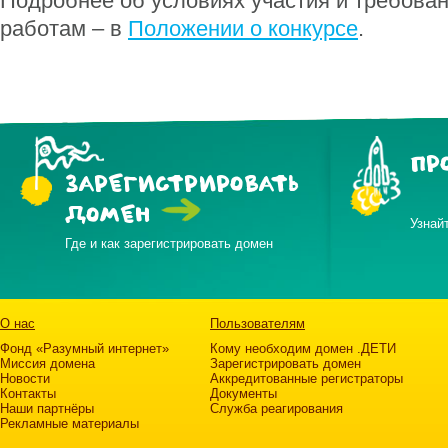
Подробнее об условиях участия и требован
работам – в
Положении о конкурсе
.
ПР
ЗАРЕГИСТРИРОВАТЬ
ДОМЕН
Узнай
Где и как зарегистрировать домен
О нас
Пользователям
Фонд «Разумный интернет»
Кому необходим домен .ДЕТИ
Миссия домена
Зарегистрировать домен
Новости
Аккредитованные регистраторы
Контакты
Документы
Наши партнёры
Служба реагирования
Рекламные материалы