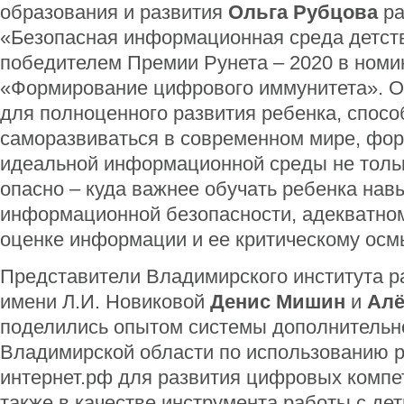
образования и развития
Ольга Рубцова
ра
«Безопасная информационная среда детств
победителем Премии Рунета – 2020 в номи
«Формирование цифрового иммунитета». Он
для полноценного развития ребенка, спос
саморазвиваться в современном мире, фо
идеальной информационной среды не тольк
опасно – куда важнее обучать ребенка нав
информационной безопасности, адекватно
оценке информации и ее критическому ос
Представители Владимирского института р
имени Л.И. Новиковой
Денис Мишин
и
Алё
поделились опытом системы дополнительн
Владимирской области по использованию р
интернет.рф для развития цифровых компет
также в качестве инструмента работы с дет