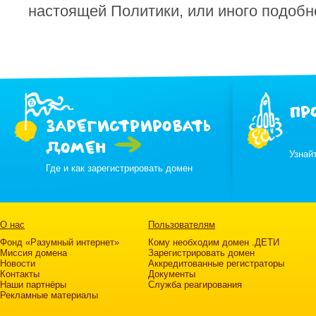
настоящей Политики, или иного подобн
ПР
ЗАРЕГИСТРИРОВАТЬ
ДОМЕН
Узнай
Где и как зарегистрировать домен
О нас
Пользователям
Фонд «Разумный интернет»
Кому необходим домен .ДЕТИ
Миссия домена
Зарегистрировать домен
Новости
Аккредитованные регистраторы
Контакты
Документы
Наши партнёры
Служба реагирования
Рекламные материалы