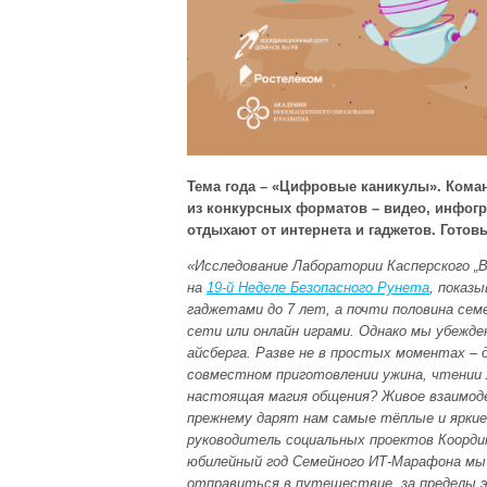
Тема года – «Цифровые каникулы». Коман
из конкурсных форматов – видео, инфогра
отдыхают от интернета и гаджетов. Гот
«Исследование Лаборатории Касперского „
на
19-й Неделе Безопасного Рунета
, показ
гаджетами до 7 лет, а почти половина се
сети или онлайн играми. Однако мы убежде
айсберга. Разве не в простых моментах – д
совместном приготовлении ужина, чтении л
настоящая магия общения? Живое взаимоде
прежнему дарят нам самые тёплые и яркие
руководитель социальных проектов Координ
юбилейный год Семейного ИТ-Марафона мы 
отправиться в путешествие „за пределы эк