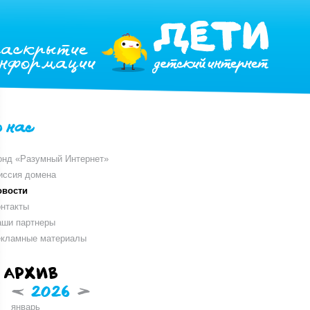
раскрытие
информации
о нас
онд «Разумный Интернет»
иссия домена
овости
нтакты
аши партнеры
екламные материалы
Архив
<
2026
>
январь