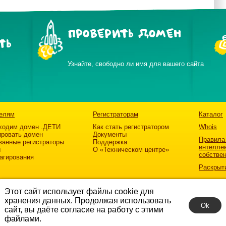
ПРОВЕРИТЬ ДОМЕН
ТЬ
Узнайте, свободно ли имя для вашего сайта
елям
Регистраторам
Каталог
ходим домен .ДЕТИ
Как стать регистратором
Whois
ировать домен
Документы
Правила
ванные регистраторы
Поддержка
интелле
ы
О «Техническом центре»
собстве
агирования
Раскрыт
Этот сайт использует файлы cookie для
хранения данных. Продолжая использовать
Ok
сайт, вы даёте согласие на работу с этими
файлами.
атив «Разумный Интернет»
.