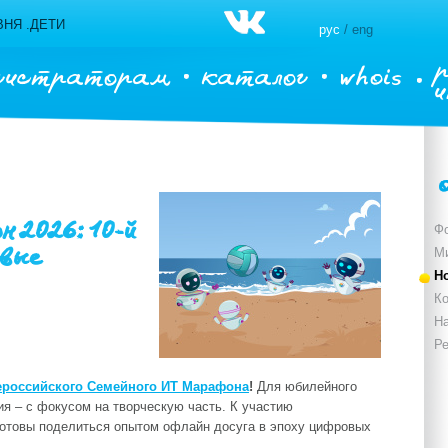
НЯ .ДЕТИ
рус
/ eng
гистраторам
каталог
whois
2026: 10-й
Ф
овые
М
Н
Ко
Н
Р
сероссийского Семейного ИТ Марафона
!
Для юбилейного
я – с фокусом на творческую часть. К участию
отовы поделиться опытом офлайн досуга в эпоху цифровых