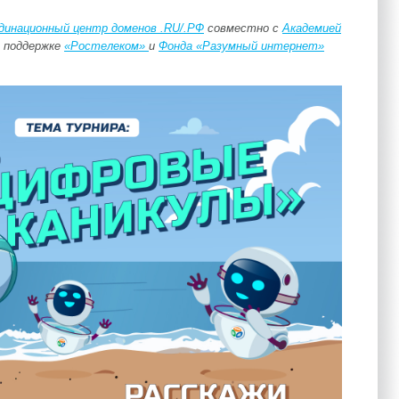
динационный центр доменов .RU/.РФ
совместно с
Академией
 поддержке
«Ростелеком»
и
Фонда «Разумный интернет»