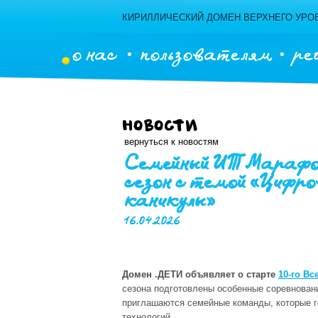
КИРИЛЛИЧЕСКИЙ ДОМЕН ВЕРХНЕГО УРОВ
о нас
пользователям
ре
Новости
вернуться к новостям
Семейный ИТ Марафон 
сезон с темой «Цифр
каникулы»
16.04.2026
Домен .ДЕТИ объявляет о старте
10-го В
сезона подготовлены особенные соревновани
приглашаются семейные команды, которые г
технологий.