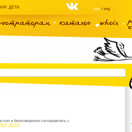
НЯ .ДЕТИ
рус
/ eng
гистраторам
каталог
whois
стью и безоговорочно соглашаетесь с
рДВУ .ДЕТИ