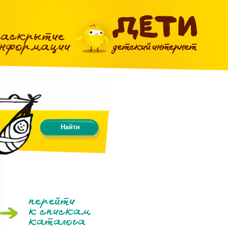
раскрытие
информации
Главная
Найти
перейти
к спискам
каталога