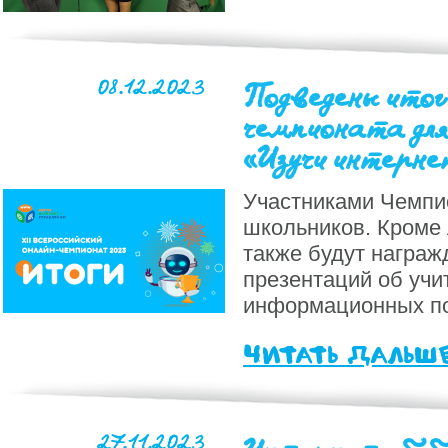
08.12.2023
Подведены итог
чемпионата для
«Изучи интерне
Участниками Чемпио
школьников. Кроме 
также будут награ
презентаций об учи
информационных по
читать дальш
27.11.2023