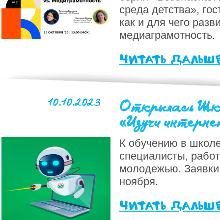
среда детства», гос
как и для чего разв
медиаграмотность.
читать дальш
10.10.2023
Открылась Шк
«Изучи интерне
К обучению в школ
специалисты, рабо
молодежью. Заявки
ноября.
читать дальш