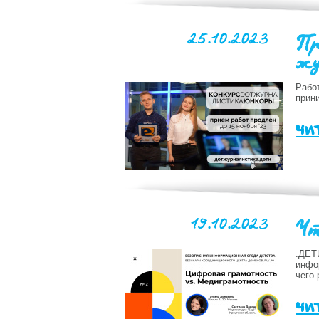
25.10.2023
Пр
жу
Рабо
прин
чи
19.10.2023
Чт
.ДЕТ
инфор
чего
чи