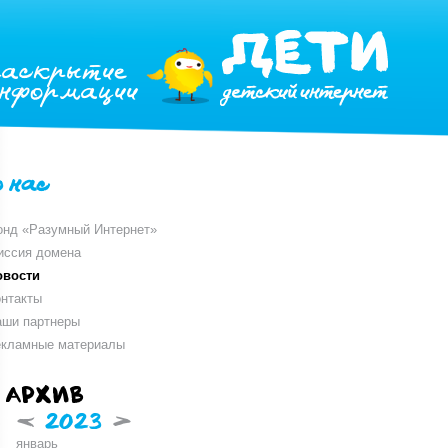
раскрытие
информации
о нас
онд «Разумный Интернет»
иссия домена
овости
нтакты
аши партнеры
екламные материалы
Архив
<
2023
>
январь