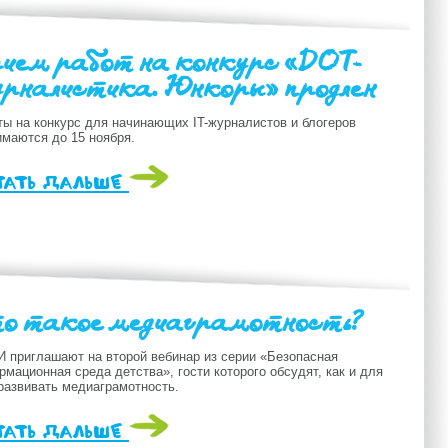
ием работ на конкурс «DOT-
рналистика. Юнкоры» продлен
ты на конкурс для начинающих IT-журналистов и блогеров
имаются до 15 ноября.
тать дальше
о такое медиаграмотность?
И приглашают на второй вебинар из серии «Безопасная
мационная среда детства», гости которого обсудят, как и для
 развивать медиаграмотность.
тать дальше