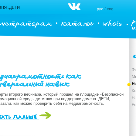
НЯ .ДЕТИ
рус
/ eng
гистраторам
каталог
whois
Ф
диаграмотность как
М
иверсальный навык
Н
Ко
ерты второго вебинара, который прошел на площадке «Безопасной
Н
рмационной среды детства» при поддержке домена .ДЕТИ,
азали, как можно проверить себя на медиаграмотность.
Р
тать дальше