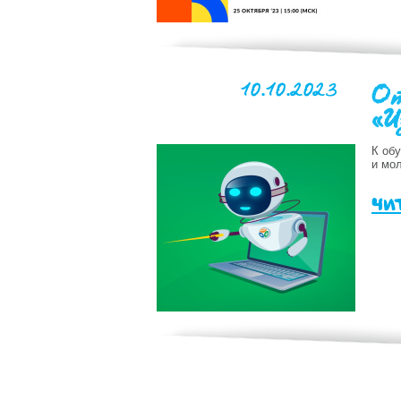
10.10.2023
От
«И
К об
и мо
чи