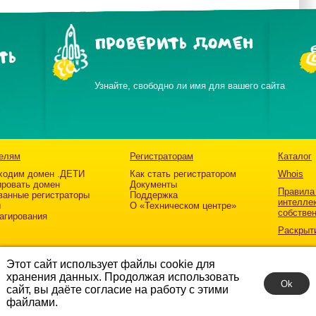
ПРОВЕРИТЬ ДОМЕН
ТЬ
Узнайте, свободно ли имя для вашего сайта
елям
Регистраторам
Каталог
ходим домен .ДЕТИ
Как стать регистратором
Whois
ировать домен
Документы
Правила
ванные регистраторы
Поддержка
интелле
ы
О «Техническом центре»
собстве
агирования
Раскрыт
Этот сайт использует файлы cookie для
хранения данных. Продолжая использовать
Ok
сайт, вы даёте согласие на работу с этими
файлами.
атив «Разумный Интернет»
.