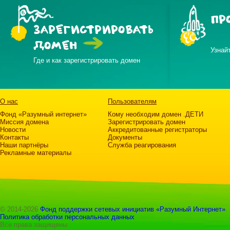
ПР
ЗАРЕГИСТРИРОВАТЬ
ДОМЕН
Узнай
Где и как зарегистрировать домен
О нас
Пользователям
Фонд «Разумный интернет»
Кому необходим домен .ДЕТИ
Миссия домена
Зарегистрировать домен
Новости
Аккредитованные регистраторы
Контакты
Документы
Наши партнёры
Служба реагирования
Рекламные материалы
© 2014-2026
Фонд поддержки сетевых инициатив «Разумный Интернет»
.
Политика обработки персональных данных
Все права защищены