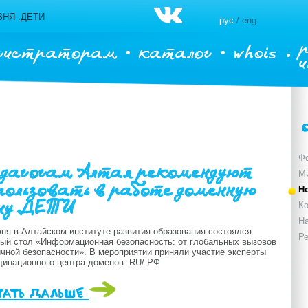
НЯ .ДЕТИ
рус
/ eng
гистраторам
каталог
whois
Ф
дагогам Алтая рекомендуют
М
пользовать в работе доменную
Н
ну .ДЕТИ
Ко
Н
юня в Алтайском институте развития образования состоялся
Р
лый стол «Информационная безопасность: от глобальных вызовов
ичной безопасности». В мероприятии приняли участие эксперты
динационного центра доменов .RU/.РФ
тать дальше