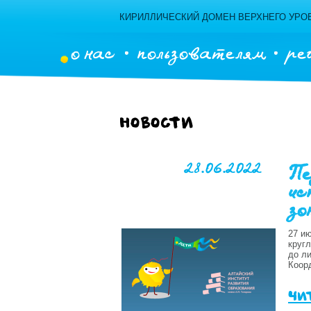
КИРИЛЛИЧЕСКИЙ ДОМЕН ВЕРХНЕГО УРОВ
о нас
пользователям
ре
Новости
28.06.2022
Пе
ис
зо
27 и
круг
до л
Коор
чи