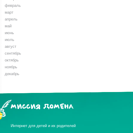
февраль
март
апрель
май
июнь
июль
август
сентябрь
октябрь
ноябрь
декабрь
МИССИЯ ДОМЕНА
Интернет для детей и их родителей