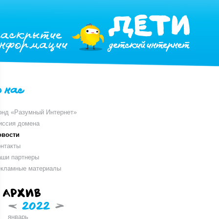
раскрытие
информации
о нас
онд «Разумный Интернет»
иссия домена
овости
нтакты
аши партнеры
екламные материалы
Архив
<
2022
>
январь