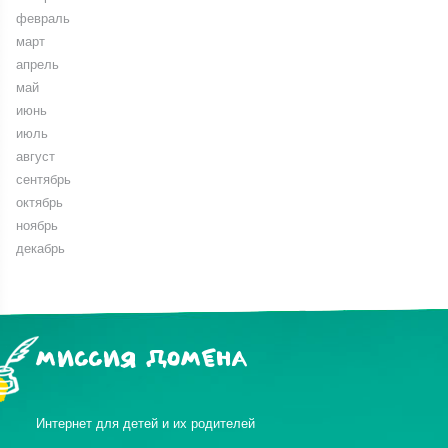
февраль
март
апрель
май
июнь
июль
август
сентябрь
октябрь
ноябрь
декабрь
МИССИЯ ДОМЕНА
Интернет для детей и их родителей