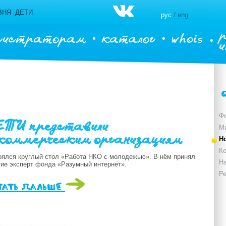
НЯ .ДЕТИ
рус
/ eng
гистраторам
каталог
whois
Ф
ЕТИ представили
М
коммерческим организациям
Н
Ко
оялся круглый стол «Работа НКО с молодежью». В нём принял
Н
тие эксперт фонда «Разумный интернет».
Р
тать дальше