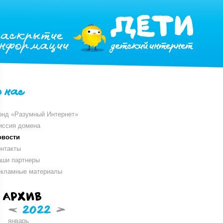
раскрытие
информации
о нас
онд «Разумный Интернет»
иссия домена
овости
нтакты
аши партнеры
екламные материалы
Архив
<
2022
>
январь